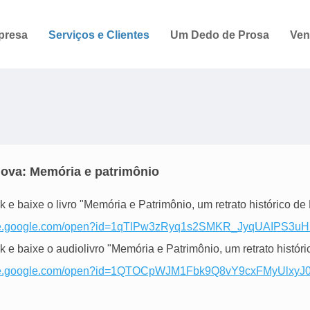
presa
Serviços e Clientes
Um Dedo de Prosa
Ven
ova: Memória e patrimônio
nk e baixe o livro "Memória e Patrimônio, um retrato histórico d
rive.google.com/open?id=1qTlPw3zRyq1s2SMKR_JyqUAIPS3uH
nk e baixe o audiolivro "Memória e Patrimônio, um retrato histór
rive.google.com/open?id=1QTOCpWJM1Fbk9Q8vY9cxFMyUlxy