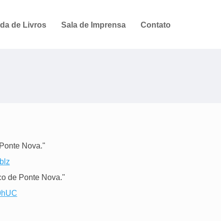
da de Livros
Sala de Imprensa
Contato
e Ponte Nova."
blz
ico de Ponte Nova."
J0hUC