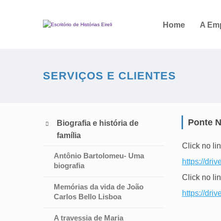
Home
A Em
SERVIÇOS E CLIENTES
Ponte N
Biografia e história de

família
Click no li
Antônio Bartolomeu- Uma
https://d
biografia
Click no li
Memórias da vida de João
https://d
Carlos Bello Lisboa
A travessia de Maria