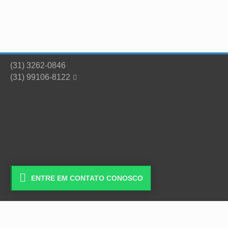
(31) 3262-0846
(31) 99106-8122


ENTRE EM CONTATO CONOSCO
Copyright © 2026 - Escritório de Histórias Eireli -
Desenvolvido por
Construsite Brasil
-
Criação de Sites